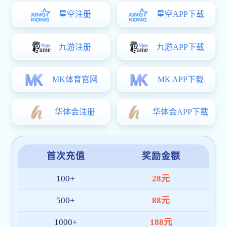
米兰体育
是一家面向全球市场的综合体育赛事直播与数据服
务平台，专注于为体育迷打造高品质的数字化观赛体验。我
们整合
高清赛事直播、数据分析、多终端同步
等核心功能，
为用户提供一站式的米兰体育(中国)官方网站-MILANSPORT
服务。
平台通过多项国际安全认证，系统架构稳定高效，全面适配
APP、PC 和移动网页端。在东南亚、中东、欧洲等区域建立
了本地化技术与客服团队，确保每位用户都能获得便捷、可
靠的服务体验。
截至目前，米兰体育 已拥有超
100 万+
注册用户，服务网络
覆盖十余国家与地区，日均访问量持续增长，深受广大体育
爱好者喜爱。
我们将继续秉持“
技术创新、用户至上、安全高效
”的理念，