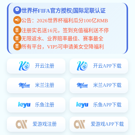
米兰体育公司简介