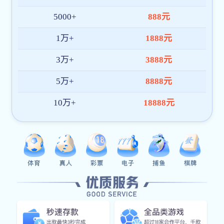
持续优化产品架构与内容体验，致力于成为全球领先的米兰
体育(中国)官方网站-MILANSPORT平台。